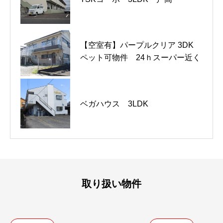
借地 大字星倉 土地1,400坪
二の丸団地 一戸建て 3LDK
【空室有】パープルクリア 3DK
戸建賃貸 星倉 2LDK 75,000
戸建賃貸 星倉 2LDK 75,000
ペット可物件 24ｈスーパー近く
円
円
【空室有】あいらんど戸高
ベガハウス 3LDK
辻田コーポ 1LDK 星倉3丁目
2LDK 戸高
取り扱い物件