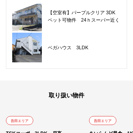
【空室有】パープルクリア 3DK
戸建賃貸 星倉 2LDK 75,000
戸建賃貸 星倉 2LDK 75,000
ペット可物件 24ｈスーパー近く
円
円
【空室有】あいらんど戸高
ベガハウス 3LDK
辻田コーポ 1LDK 星倉3丁目
2LDK 戸高
取り扱い物件
吾田エリア
吾田エリア