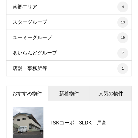
南郷エリア
4
スターグループ
13
ユーミーグループ
19
あいらんどグループ
7
店舗・事務所等
1
おすすめ物件
新着物件
人気の物件
TSKコーポ 3LDK 戸高
借地 大字星倉 土地1,400坪
二の丸団地 一戸建て 3LDK